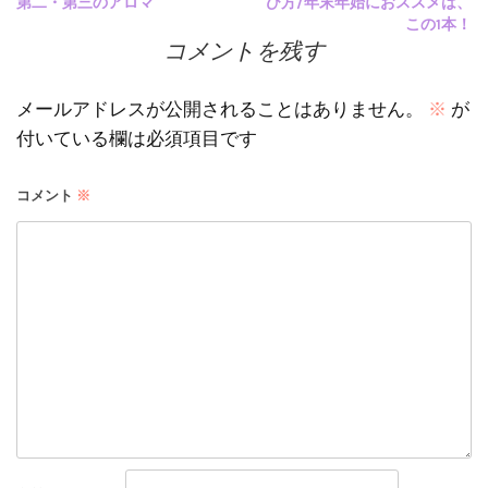
第二・第三のアロマ
び方/年末年始におススメは、
この1本！
稿
コメントを残す
ナ
メールアドレスが公開されることはありません。
※
が
ビ
付いている欄は必須項目です
ゲ
コメント
※
ー
シ
ョ
ン