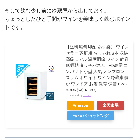
そして飲む少し前に冷蔵庫から出しておく。
ちょっとしたひと手間がワインを美味しく飲むポイン
トです。
【送料無料 即納 あす楽】 ワイン
セラー 家庭用 おしゃれ 8本 収納
高級モデル 温度調節 ワイン 静音
低振動 タッチパネル LED表示 コ
ンパクト 小型 人気 ノンフロン
スリム ホワイト ワイン冷蔵庫 静
か ワンドア お酒 保存 保管 BWC-
008P(W) PlusQ
created by
Rinker
Amazon
楽天市場
Yahooショッピング