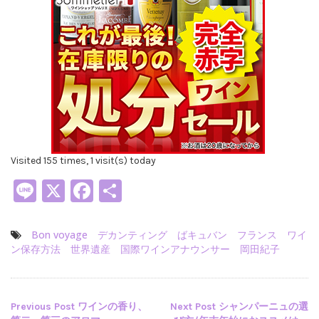
Visited 155 times, 1 visit(s) today
Line
X
Facebook
共
有
Bon voyage
デカンティング
ばキュバン
フランス
ワイ
ン保存方法
世界遺産
国際ワインアナウンサー
岡田紀子
投
Previous Post
ワインの香り、
Next Post
シャンパーニュの選