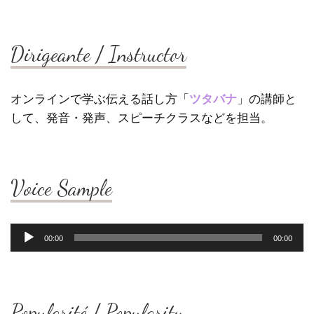
Dirigeante / Instructor
オンラインで学ぶ伝える話し方「
ツタバナ
」の講師と
して、発音・発声、スピーチクラスなどを担当。
Voice Sample
音
00:00
00:00
声
プ
レ
ー
ヤ
Popularité / Popularity
ー