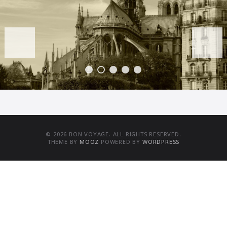
dernier
prochai
© 2026 BON VOYAGE. ALL RIGHTS RESERVED.
THEME BY
MOOZ
POWERED BY
WORDPRESS