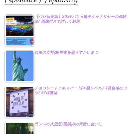
【7月7日更新】2024パリ五輪チケットリセール体験
談/ 画像付きで詳しく解説
自由の女神像/世界を照らすたいまつ
チョコレートエキスパート(中級レベル）1発合格のコ
ツ/ 97点獲得
ランスの大聖堂/微笑みの天使に会いに