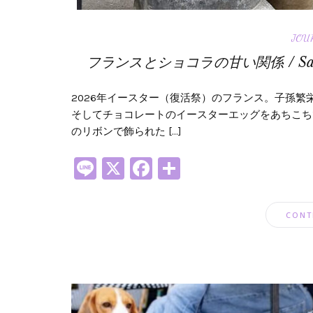
JOU
フランスとショコラの甘い関係 / Salon 
2026年イースター（復活祭）のフランス。子孫
そしてチョコレートのイースターエッグをあちこち
のリボンで飾られた […]
Line
X
Facebook
共
有
CONT