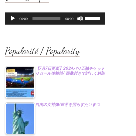
音
ボ
00:00
00:00
声
リ
プ
ュ
レ
ー
ー
ム
ヤ
調
Popularité / Popularity
ー
節
に
は
【7月7日更新】2024パリ五輪チケット
上
リセール体験談/ 画像付きで詳しく解説
下
矢
印
キ
ー
自由の女神像/世界を照らすたいまつ
を
使
っ
て
く