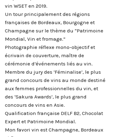
vin WSET en 2019.
Un tour principalement des régions
françaises de Bordeaux, Bourgogne et
Champagne sur le thème du “Patrimoine
Mondial, Vin et fromage.”
Photographie réflexe mono-objectif et
écrivain de couverture, maître de
cérémonie d’événements liés au vin.
Membre du jury des ‘Féminalise’, le plus
grand concours de vins au monde destiné
aux femmes professionnelles du vin, et
des ‘Sakura Awards’, le plus grand
concours de vins en Asie.
Qualification française DELF B2, Chocolat
Expert et Patrimoine Mondial.
Mon favori vin est Champagne, Bordeaux