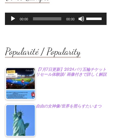
音
ボ
00:00
00:00
声
リ
プ
ュ
レ
ー
ー
ム
ヤ
調
Popularité / Popularity
ー
節
に
は
【7月7日更新】2024パリ五輪チケット
上
リセール体験談/ 画像付きで詳しく解説
下
矢
印
キ
ー
自由の女神像/世界を照らすたいまつ
を
使
っ
て
く