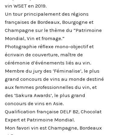
vin WSET en 2019.
Un tour principalement des régions
françaises de Bordeaux, Bourgogne et
Champagne sur le thème du “Patrimoine
Mondial, Vin et fromage.”
Photographie réflexe mono-objectif et
écrivain de couverture, maître de
cérémonie d’événements liés au vin.
Membre du jury des ‘Féminalise’, le plus
grand concours de vins au monde destiné
aux femmes professionnelles du vin, et
des ‘Sakura Awards’, le plus grand
concours de vins en Asie.
Qualification française DELF B2, Chocolat
Expert et Patrimoine Mondial.
Mon favori vin est Champagne, Bordeaux