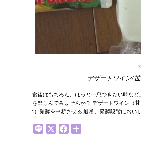
V
デザートワイン/世
食後はもちろん、ほっと一息つきたい時など
を楽しんでみませんか？ デザートワイン（
1）発酵を中断させる 通常、発酵段階におい […
Line
X
Facebook
共
有