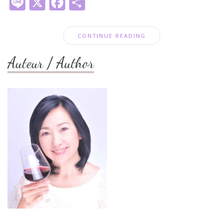
Line
X
Facebook
共
有
CONTINUE READING
Auteur / Author