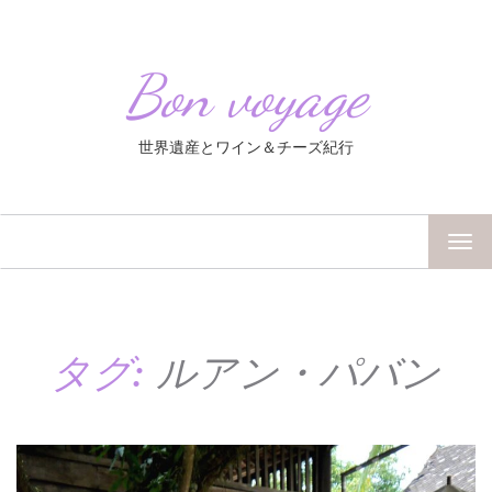
Bon voyage
世界遺産とワイン＆チーズ紀行
TOG
NAV
タグ:
ルアン・パバン