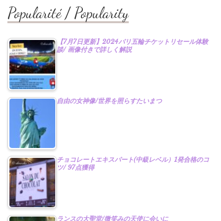
ヤ
Popularité / Popularity
ー
【7月7日更新】2024パリ五輪チケットリセール体験
談/ 画像付きで詳しく解説
自由の女神像/世界を照らすたいまつ
チョコレートエキスパート(中級レベル）1発合格のコ
ツ/ 97点獲得
ランスの大聖堂/微笑みの天使に会いに