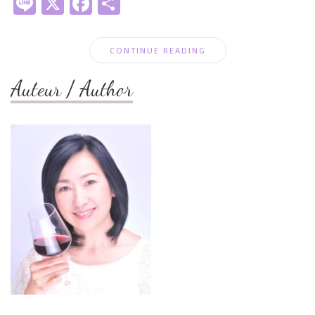
Line
X
Facebook
共
有
CONTINUE READING
Auteur / Author