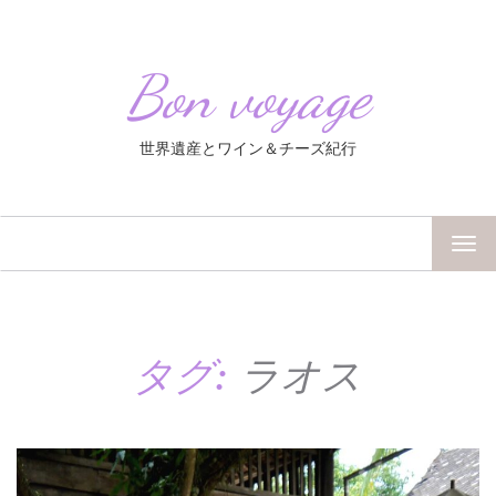
Bon voyage
世界遺産とワイン＆チーズ紀行
TOG
NAV
タグ:
ラオス