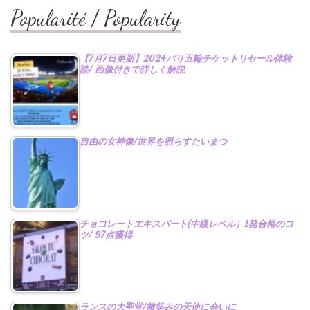
ヤ
Popularité / Popularity
ー
【7月7日更新】2024パリ五輪チケットリセール体験
談/ 画像付きで詳しく解説
自由の女神像/世界を照らすたいまつ
チョコレートエキスパート(中級レベル）1発合格のコ
ツ/ 97点獲得
ランスの大聖堂/微笑みの天使に会いに