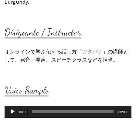
Burgundy.
Dirigeante / Instructor
オンラインで学ぶ伝える話し方「
ツタバナ
」の講師と
して、発音・発声、スピーチクラスなどを担当。
Voice Sample
音
00:00
00:00
声
プ
レ
ー